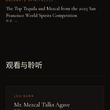
BALUARTE SPIRITS
2023
The Top Tequila and Mezcal from the 2023 San
Francisco World Spirits Competition
阅读
→
观看与聆听
LOU BANK
Mr. Mezcal Talks Agave