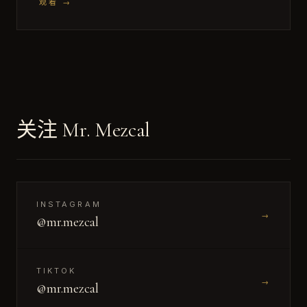
观看
→
关注 Mr. Mezcal
INSTAGRAM
→
@mr.mezcal
TIKTOK
→
@mr.mezcal