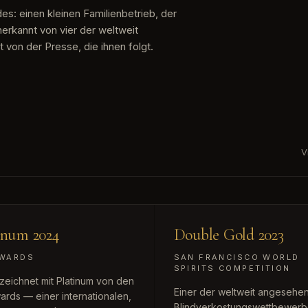
es: einen kleinen Familienbetrieb, der
erkannt von vier der weltweit
von der Presse, die ihnen folgt.
V
inum 2024
Double Gold 2023
AWARDS
SAN FRANCISCO WORLD
SPIRITS COMPETITION
eichnet mit Platinum von den
Einer der weltweit angesehe
ards — einer internationalen,
Blindverkostungswettbewerb