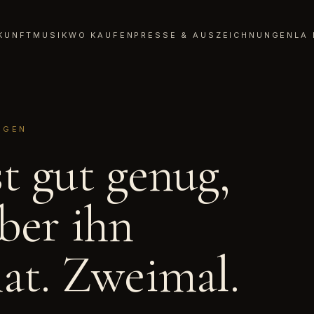
KUNFT
MUSIK
WO KAUFEN
PRESSE & AUSZEICHNUNGEN
LA 
NGEN
t gut genug,
ber ihn
hat. Zweimal.