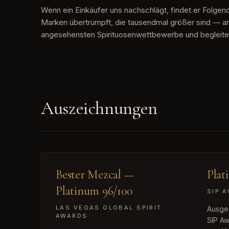
Wenn ein Einkäufer uns nachschlägt, findet er Folgend
Marken übertrumpft, die tausendmal größer sind — an
angesehensten Spirituosenwettbewerbe und begleitet 
Auszeichnungen
96
Bester Mezcal —
Plat
Platinum 96/100
SIP 
/ 100
LAS VEGAS GLOBAL SPIRIT
Ausgez
AWARDS
SIP Aw
PLATINUM